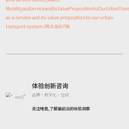
MobilityasaServiceanditsValuePropositiontoOurUrbanTran
as-a-service-and-its-value-proposition-to-our-urban-
transport-system-5ffcfc8db796
体验创新咨询
品牌·数字化·空间
关注唯奥
,
了解最前沿的体验洞察