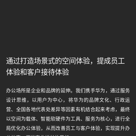
通过打造场景式的空间体验，提成员工
体验和客户接待体验
办公场所是企业和品牌的延伸。我们携手华为，通过服务
设计思维，以用户为中心，将华为的品牌文化、行政运
营、全国各地代表处差异等因素有机结合起来考虑，最终
以空间为载体、智能软硬件为工具、服务为核心，进行全
局优化办公体验，从而改善员工与客户体验，实现提升办