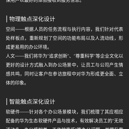
保用户以最好的体验接收到服务信息。
| 物理触点深化设计
空间
——根据人员的任务流程与执行内容，我们针对代表
处样板点，重新规划了空间的功能布局以及人流动线，形
成更易用的办公环境。
人文
——我们将华为“追求创新”、“尊重科学”等企业文化以
更好的设计方式融入到办公场景中，让员工与公司产生情
感共鸣，同时让客户在参访旅程中对华为形成更全面、立
体的印象。
| 智能触点深化设计
软硬件
——针对各个办公场景模块，我们梳理了其应相应
配备的华为生态软硬件产品与技术，有效解决员工的“无效