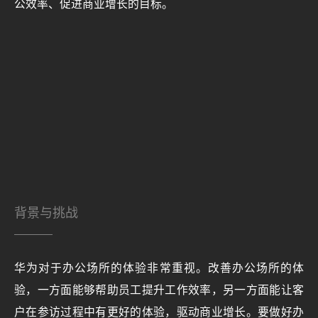
公效率、促进商业增长的目标。
背景与挑战
华为对于办公场所的体验非常重视。改善办公场所的体
验，一方面能够帮助员工提升工作效率，另一方面能让客
户在参访过程中有更好的体验，驱动商业增长。要做好办