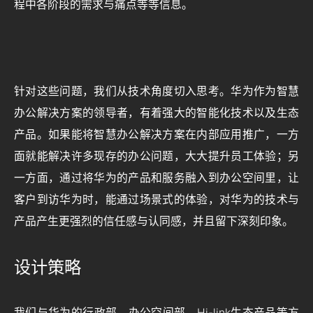
程中各阶段的需求与痛点等等信息。
针对这些问题，我们从技术角度切入思考。华为作为智慧
办公解决方案的领导者，有着强大的智能化技术以及生态
产品。如果能将智慧办公解决方案在内部应用推广，一方
面就能解决许多现存的办公问题，大大提升员工体验；另
一方面，通过将华为的产品和服务融入到办公空间里，让
客户到访华为时，能通过场景式的体验，对华为的技术与
产品产生更强烈的信任感与认同感，并且留下深刻印象。
设计策略
我们与华为的行政部、办公空间部、Hi-link生态产品等方