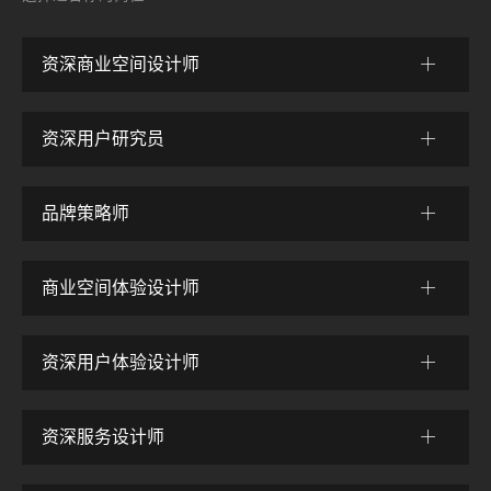
资深商业空间设计师
工作地点
深圳
资深用户研究员
工作地点
职位描述：
深圳
品牌策略师
1、从体验思维分析客户的需求，提供空间设计前期策划案，
概念性设计方案；
工作地点
职位描述：
2、参与客户的沟通，业务拓展；
深圳
商业空间体验设计师
1. 独立完成用研项目的全套流程，包括研究目的与目标、需
3、负责与重要客户汇报，精准地向客户阐述出设计理念；
求与痛点分析、用研方法设计、数据分析、报告撰写；
工作地点
4、根据空间场景需求，完成空间的软装策划设计方案
职位描述：
2. 通过定性和定量方法挖掘并分析用户需求，建立用户角色
深圳
资深用户体验设计师
5、深化设计阶段，与内部团队或者外部团队，协同完成平面
1. 负责品牌体验升级和品牌体验整体规划咨询项目的品牌策
与画像，并分析行业和竞品、自身基因情况，寻找机会点，
规划、渲染、施工等完整的解决方案；
略与定位。
工作地点
提供策略层面的解决方案；
职位描述：
6、负责空间实施的跟进和验收；
2. 通过对行业分析、竞争对手研究、企业访谈、消费者调研
深圳
资深服务设计师
3. 通过深访、问卷、数据分析、可用性测试等调研方法，研
1、从体验思维分析客户的需求，提供空间设计前期策划案，
岗位职责：
等研究分析，将数据和访谈结果进行可视化表达，以及数据
究用户行为与习惯，挖掘使用痛点，对体验流程、核心触点
概念性设计方案；
工作地点