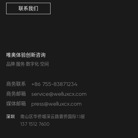
职位要求：
5、和各种跨专业的人员组成团队进行合作，包括其他的设计
情，对市场动向及行业发展趋势高度关注，能够面向客户提
职位要求：
书撰写等工作；
请发送简历及作品集至 hr@welluxcx.com，
联系我们
请发送简历及作品集至 hr@welluiux.com，
1 . 三年及以上服务设计相关工作经验;
师，项目管理人员、商务人员、品牌策略师、服务设计师、
供建议；
1. 5年以上从事体验工作经历，对体验咨询、体验设计、体验
3、熟悉相应的用户体验研究方法，例如焦点小组、深度访谈
邮件主题为：“职位+姓名”
邮件主题为：“职位+姓名”
2 . 较强的撰写文案、研究报告的能力；
视觉设计师等。
2、强逻辑思维能力。能够深度分析问题本质，善用分析模型
管理均有丰富的管理或者实践经验；
和可用性测试等，并在研究的基础上进行设计的迭代工作；
2. 服务设计、工业设计，设计管理、创新管理、人机交互、
职位要求：
及工具，并有出色的逻辑表达和PPT文档能力；
2. 良好的沟通能力，具备丰富的与各种不同部门如市场、品
4、沟通并协调项目过程的各个要点，包括研究发现点、概念
商业设计等相关专业；
1、1年以上从事用户体验设计工作经历，美术，视觉传达，
3、学习能力强，能够快速学习领域知识，并能够保持不断学
牌、营销、研发、产品等的合作经验；
设计点、设计理念、细节设计点和视觉设计点等；
3. 具备先进设计方法论及熟练运用设计工具；
工业设计相关专业，本科以上学历；
习新的方法、知识的动力；
3. 多项目、多任务管理能力，能带队创作并跨团队合作；
职位要求：
4. 具备出色的英语沟通，阅读，书写能力，能够熟练用英文
2、具有最基本的设计能力，能够独立和带领团队完成从设计
4、具有项目管理敏感度，具备质量把控、时间管理、客户沟
4. 良好的逻辑，能够洞察客户需求、发现真正的问题并用专
1.1-3及以上从事用户体验设计，交互设计工作经历；
唯奥体验创新咨询
撰写研究报告者优先；
构思到设计表达的整个过程；
通管理及风险应对能力；优秀的内外部沟通能力，有担当，
业的方法来解决问题；
2.具有项目管理敏感度，具备质量把控、时间管理、客户沟
品牌·服务·数字化·空间
5. 具备较强的团队协作精神、优秀的商业沟通和表达能力；
3、认真细致，善于创新，对视觉设计、色彩有敏锐的观察力
踏实靠谱。
请发送简历及作品集至 hr@welluxcx.com，
通管理及风险应对能力；
请发送简历及作品集至 hr@welluxcx.com，
及分析能力；
5、有作为数字产品主交互构建过整体交互框架和交互规范的
邮件主题为：“职位+姓名”
3.要有较强的项目执行力，能够担任多项目，多任务的并
邮件主题为：“职位+姓名”
商务联系
4、对用户界面设计，交互设计相关工作有浓厚兴趣，对用户
+86 755-83871234
经验，对可复用性、交互逻辑的严谨性有充分把握；
行。有担当，踏实靠谱；
体验设计有较深入认识；
商务邮箱
service@welluxcx.com
6、了解服务设计思维；
4.能够严格要求自己，保持不断学习新的方法、知识的动
5、熟悉界面设计的方法和流程，善于沟通，拥有非凡的创新
媒体邮箱
请发送简历及作品集至 hr@welluxcx.com，
press@welluxcx.com
力，并能够有自己的见解；
与协作能力；
邮件主题为：“职位+姓名”
5.认同用户研究，了解一定的研究方法，能够参与研究的过
深圳
南山区华侨城深云路寰侨国际13层
6、精通photoshop、illustrator、flash等常用制作工具软
程，能够很好的理解研究结果，并将研究结果体现在设计
137 1512 7600
件，熟悉后期视频编辑或3D相关软件优先考虑；
中；
7、有较强时间和个人绩效管理能力，可以应对多个项目；
6.较好的表达能力，对自己的设计能够很好的表达给其他